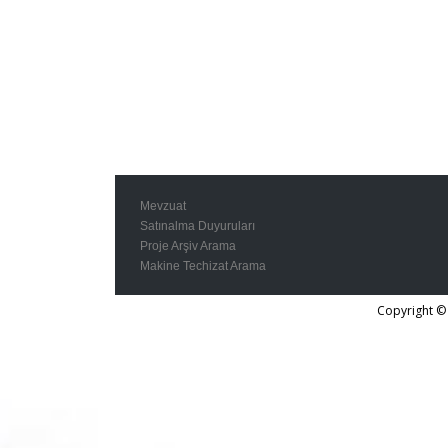
Mevzuat
Satınalma Duyuruları
Proje Arşiv Arama
Makine Techizat Arama
Copyright © 